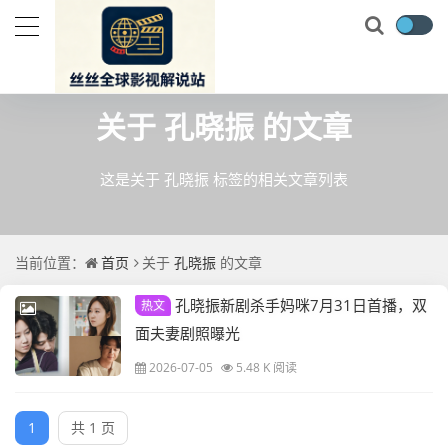
关于
孔晓振
的文章
这是关于 孔晓振 标签的相关文章列表
当前位置：
首页
关于
孔晓振
的文章
孔晓振新剧杀手妈咪7月31日首播，双
热文
面夫妻剧照曝光
2026-07-05
5.48 K 阅读
1
共 1 页