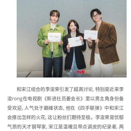
和宋江组合的李浚荣引发了超高讨论, 特别是近来李
浚rong在电视剧《新进社员姜会长》里以男主角身份备
受欢迎, 人气处于巅峰状态, 他在《四手联弹》中和宋江
会擦出怎样的火花, 这让粉丝们期待至极。李浚荣是忧郁
气质的天才钢琴家, 宋江是温暖且带点调皮的纪录者, 两