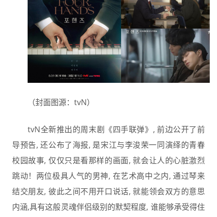
（封面图源：tvN）
tvN全新推出的周末剧《四手联弹》, 前边公开了前
导预告, 还公布了海报, 是宋江与李浚荣一同演绎的青春
校园故事, 仅仅只是看那样的画面, 就会让人的心脏激烈
跳动！两位极具人气的男神, 在艺术高中之内, 通过琴来
结交朋友, 彼此之间不用开口说话, 就能领会双方的意思
内涵,具有这般灵魂伴侣级别的默契程度, 谁能够承受得住