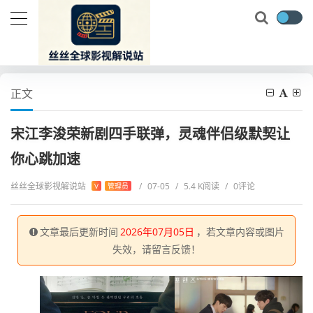
当前位置：
首页
电视剧
日韩剧
宋江李浚荣新剧四手联弹，灵魂伴侣级默契让你心跳加速
正文
宋江李浚荣新剧四手联弹，灵魂伴侣级默契让
你心跳加速
丝丝全球影视解说站
/
07-05
/
5.4 K阅读
/
0评论
V
管理员
文章最后更新时间
2026年07月05日
，若文章内容或图片
失效，请留言反馈！