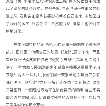
家姜飞傲, 李浚荣在其中饰演崔正耀, 两人凭借音乐构建
起了深刻的情感连结。在预告里, 当姜飞傲坐在钢琴前翻
谱之际, 看到崔正耀拿着摄影机朝着自己走来, 不禁露出
了浅浅的微笑, 那般青涩且自然的互动, 直接令剧迷们在
原地融化。
被崔正耀拉住的姜飞傲, 和崔正耀一同站在了镜头跟
前儿, 把只属于他俩自己的珍贵时刻给记录了下来 , 而且
崔正耀还很俏皮地抓过姜飞傲的手去帮忙挥动, 朝着镜头
讲了一声“你好”, 那满满的少年感简直都要从萤幕里淌出
来啦！两人一块儿并排坐在同一架钢琴前面进行四手联
弹的画面 , 包括放学之后一块儿走在熄了灯的校园, 以及
日常里每一个顺理成章地守在彼此身旁的瞬间, 这些平实
却温煦的校园记忆, 使得看过预告的人都禁不住回想起自
己学生时代的那个死党。