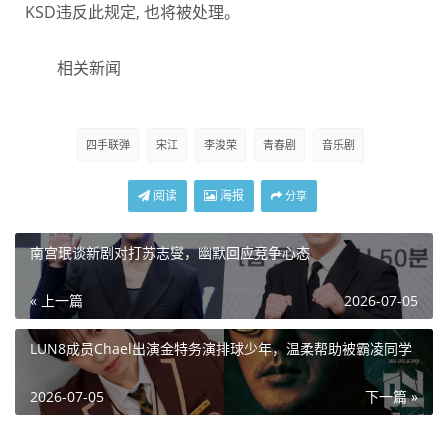
KSD违反此规定, 也将被处理。
相关新闻
四手联弹
宋江
李浚荣
青春剧
音乐剧
阅读
海报
分享
南宫珉谈新剧对打苏志燮，幽默回应竞争心态
« 上一篇
2026-07-05
LUN8成员Chael出演金特务演排球少年，温柔帮助被霸凌同学
2026-07-05
下一篇 »