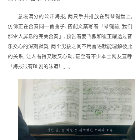
意境满分的公开海报, 两只手并排放在钢琴键盘上,
仿佛正在合奏同一首曲子, 搭配文案写着「琴键前, 我们
那令人屏息的完美合奏」, 预告着姜飞傲和崔正耀透过音
乐交心的深刻默契, 两个男孩之间不用言语就能理解彼此
的关系, 让人看得又暖又心动, 甚至有不少本土网友直呼
「海报很有BL剧的味道！」。