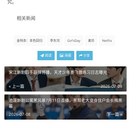
究。
相关新闻
金特务：本色回归
李东河
Girl'sDay
素珍
Netflix
阅读
海报
分享
宋江新剧四手联弹将播，天才少年姜飞傲练习日志曝光
« 上一篇
2026-07-08
池晟新剧公寓黑风暴7月11日首播，黑帮老大变身住户会长揭黑
幕
2026-07-08
下一篇 »