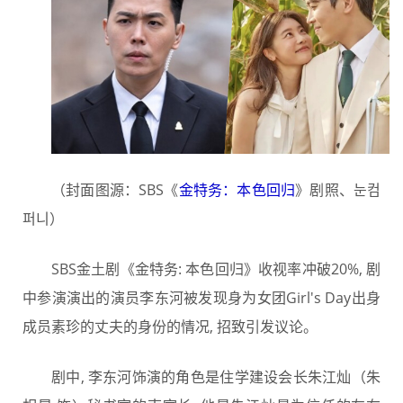
（封面图源：SBS《
金特务：本色回归
》剧照、눈컴
퍼니）
SBS金土剧《金特务: 本色回归》收视率冲破20%, 剧
中参演演出的演员李东河被发现身为女团Girl's Day出身
成员素珍的丈夫的身份的情况, 招致引发议论。
剧中, 李东河饰演的角色是住学建设会长朱江灿（朱