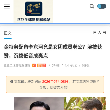
当前位置：
首页
电视剧
日韩剧
金特务配角李东河竟是女团成员老公？演技获赞，沉稳低音成亮点
正文
金特务配角李东河竟是女团成员老公？演技获
赞，沉稳低音成亮点
丝丝全球影视解说站
/
07-08
/
4.4 K阅读
/
0评论
V
管理员
文章最后更新时间
2026年07月08日
，若文章内容或图片
失效，请留言反馈！