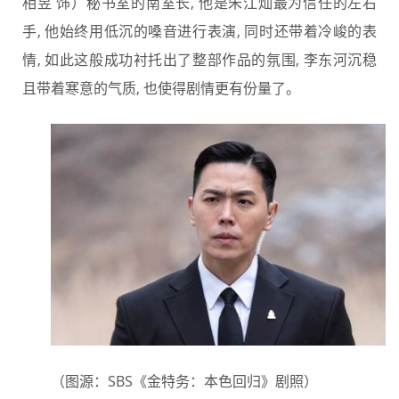
相昱 饰）秘书室的南室长, 他是朱江灿最为信任的左右
手, 他始终用低沉的嗓音进行表演, 同时还带着冷峻的表
情, 如此这般成功衬托出了整部作品的氛围, 李东河沉稳
且带着寒意的气质, 也使得剧情更有份量了。
（图源：SBS《金特务：本色回归》剧照）