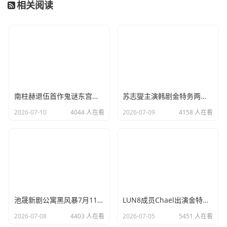
相关阅读
南柱赫退伍首作鬼谜东宫来了，奇幻悬疑韩剧迷必看
苏志燮主演韩剧金特务两周登顶Netflix全球非英语剧周榜
2026-07-10
4044 人在看
2026-07-09
4158 人在看
池晟新剧公寓黑风暴7月11日首播，黑帮老大变身住户会长揭黑幕
LUN8成员Chael出演金特务演排球少年，温柔帮助被霸凌同学
2026-07-08
4403 人在看
2026-07-05
5451 人在看